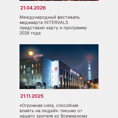
21.04.2026
04.09.2024
Международный фестиваль
медиаарта INTERVALS
Прикосновение к истории:
представил карту и программу
запуск цикла интервью с
2026 года
ветеранами и
специалистами телецентра
21.11.2025
03.09.2024
«Огромная сила, способная
влиять на людей»: письмо от
нашего зрителя ко Всемирному
Расследование продолжается: в