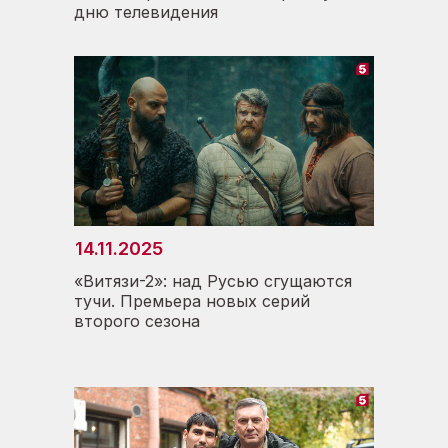
дню телевидения
павильонах телецентра начались
съемки сериала «Свои-7»
14.11.2025
«Витязи-2»: над Русью сгущаются
01.09.2024
тучи. Премьера новых серий
второго сезона
Почувствуй себя телезвездой:
телецентр открыл новый
экскурсионный сезон