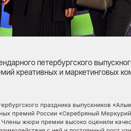
ендарного петербургского выпускног
емий креативных и маркетинговых ко
тербургского праздника выпускников «Алы
ных премий России «Серебряный Меркурий» 
 Члены жюри премии высоко оценили качес
заимодействия с ней и постоянный рост уз