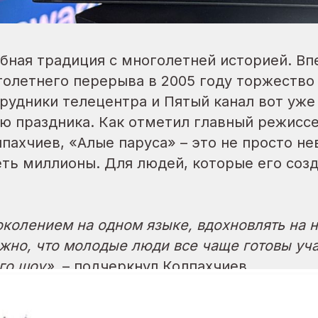
ная традиция с многолетней историей. Впе
голетнего перерыва в 2005 году торжество 
трудники телецентра и Пятый канал вот уж
ю праздника. Как отметил главный режисс
пахчиев, «Алые паруса» – это не просто н
ть миллионы. Для людей, которые его созд
колением на одном языке, вдохновлять на 
жно, что молодые люди все чаще готовы уча
го шоу»,
– подчеркнул Колпахчиев.