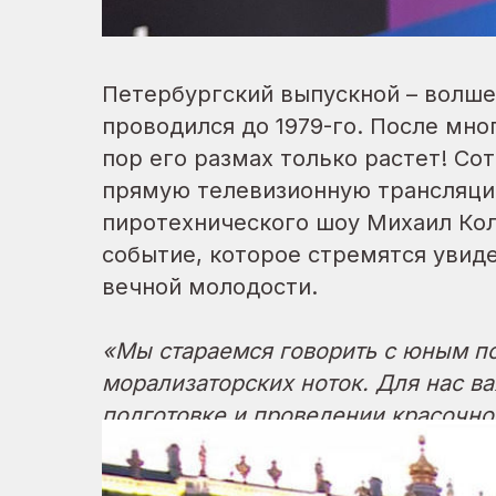
Петербургский выпускной – волшеб
проводился до 1979-го. После мно
пор его размах только растет! Со
прямую телевизионную трансляци
пиротехнического шоу Михаил Кол
событие, которое стремятся увиде
вечной молодости.
«Мы стараемся говорить с юным по
морализаторских ноток. Для нас ва
подготовке и проведении красочно