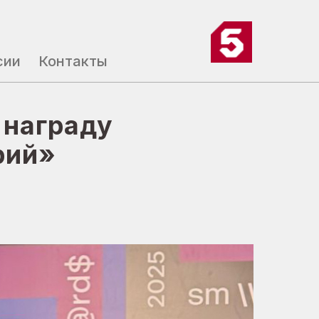
сии
сии
Контакты
Контакты
 награду
рий»