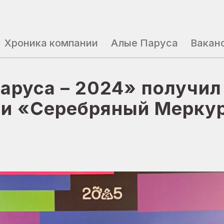
Хроника компании
Хроника компании
Алые Паруса
Алые Паруса
Вакан
Вакан
аруса – 2024» получил
ии «Серебряный Мерку