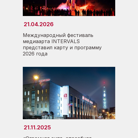
21.04.2026
04.09.2024
Международный фестиваль
медиаарта INTERVALS
Прикосновение к истории:
представил карту и программу
запуск цикла интервью с
2026 года
ветеранами и
специалистами телецентра
21.11.2025