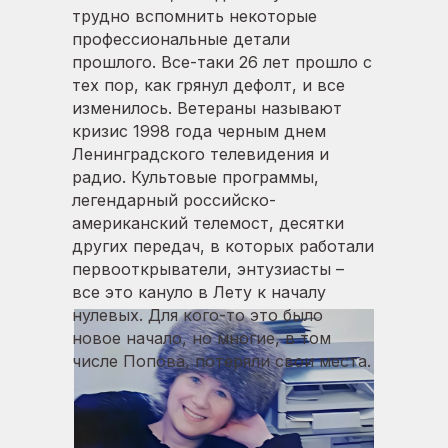
трудно вспомнить некоторые
профессиональные детали
прошлого. Все-таки 26 лет прошло с
тех пор, как грянул дефолт, и все
изменилось. Ветераны называют
кризис 1998 года черным днем
Ленинградского телевидения и
радио. Культовые программы,
легендарный российско-
американский телемост, десятки
других передач, в которых работали
первооткрыватели, энтузиасты –
все это кануло в Лету к началу
нулевых. Для кого-то это было
новое начало, но многие, в том
числе Попова, потеряли свои места.