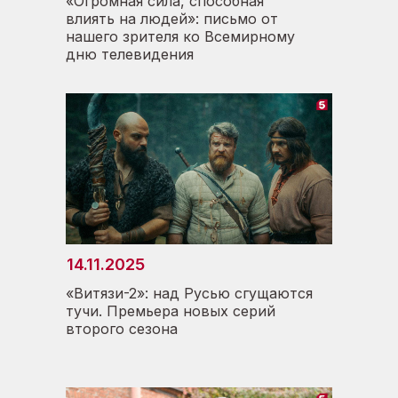
03.09.2024
«Огромная сила, способная
влиять на людей»: письмо от
нашего зрителя ко Всемирному
Расследование продолжается: в
дню телевидения
павильонах телецентра начались
съемки сериала «Свои-7»
14.11.2025
«Витязи-2»: над Русью сгущаются
01.09.2024
тучи. Премьера новых серий
второго сезона
Почувствуй себя телезвездой:
телецентр открыл новый
экскурсионный сезон