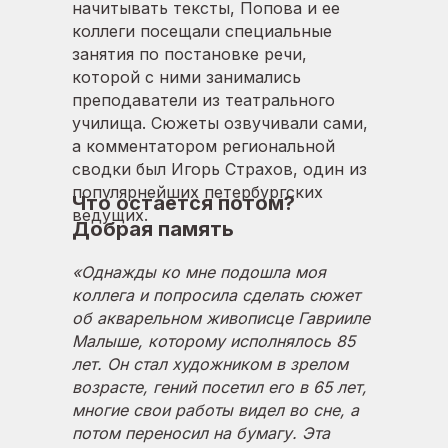
начитывать тексты, Попова и ее
коллеги посещали специальные
занятия по постановке речи,
которой с ними занимались
преподаватели из театрального
училища. Сюжеты озвучивали сами,
а комментатором региональной
сводки был Игорь Страхов, один из
популярнейших петербургских
Что остается потом?
ведущих.
Добрая память
«Однажды ко мне подошла моя
коллега и попросила сделать сюжет
об акварельном живописце Гаврииле
Малыше, которому исполнялось 85
лет. Он стал художником в зрелом
возрасте, гений посетил его в 65 лет,
многие свои работы видел во сне, а
потом переносил на бумагу. Эта