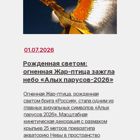
01.07.2026
Рожденная светом:
огненная Жар-птица зажгла
небо «Алых парусов-2026»
Огненная Жар-птица, рожденная
светом брига «Россия», стала одним из
главных визуальных символов «Алых
парусов 2026». Масштабная
кинетическая декорация с размахом
крыльев 25 метров превратила
акваторию Невы в пространство