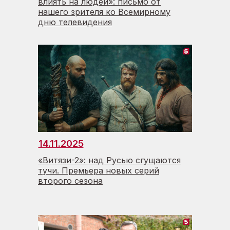
влиять на людей»: письмо от
нашего зрителя ко Всемирному
дню телевидения
14.11.2025
«Витязи-2»: над Русью сгущаются
тучи. Премьера новых серий
второго сезона